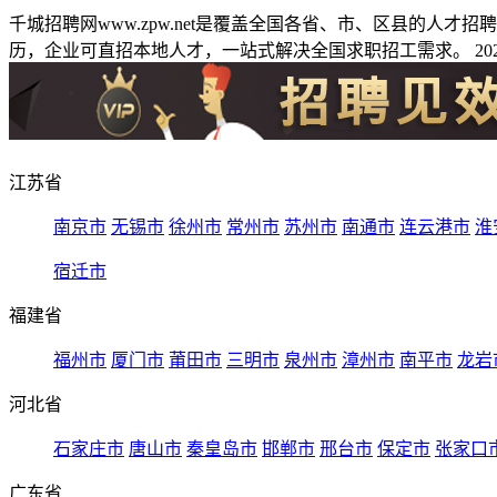
千城招聘网www.zpw.net是覆盖全国各省、市、区县的人
历，企业可直招本地人才，一站式解决全国求职招工需求。 2026
江苏省
南京市
无锡市
徐州市
常州市
苏州市
南通市
连云港市
淮
宿迁市
福建省
福州市
厦门市
莆田市
三明市
泉州市
漳州市
南平市
龙岩
河北省
石家庄市
唐山市
秦皇岛市
邯郸市
邢台市
保定市
张家口
广东省