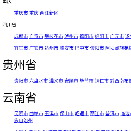
重庆
重庆市
重庆
两江新区
四川省
成都市
自贡市
攀枝花市
泸州市
德阳市
绵阳市
广元市
遂
宜宾市
广安市
达州市
雅安市
巴中市
资阳市
阿坝藏族羌
贵州省
贵阳市
六盘水市
遵义市
安顺市
毕节市
铜仁市
黔西南布
云南省
昆明市
曲靖市
玉溪市
保山市
昭通市
丽江市
普洱市
临沧
族自治州