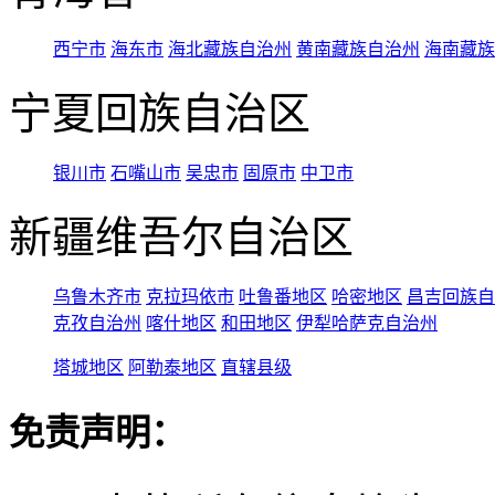
西宁市
海东市
海北藏族自治州
黄南藏族自治州
海南藏族
宁夏回族自治区
银川市
石嘴山市
吴忠市
固原市
中卫市
新疆维吾尔自治区
乌鲁木齐市
克拉玛依市
吐鲁番地区
哈密地区
昌吉回族自
克孜自治州
喀什地区
和田地区
伊犁哈萨克自治州
塔城地区
阿勒泰地区
直辖县级
免责声明：