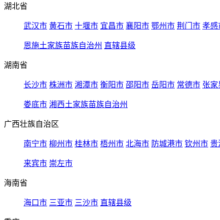
湖北省
武汉市
黄石市
十堰市
宜昌市
襄阳市
鄂州市
荆门市
孝感
恩施土家族苗族自治州
直辖县级
湖南省
长沙市
株洲市
湘潭市
衡阳市
邵阳市
岳阳市
常德市
张家
娄底市
湘西土家族苗族自治州
广西壮族自治区
南宁市
柳州市
桂林市
梧州市
北海市
防城港市
钦州市
贵
来宾市
崇左市
海南省
海口市
三亚市
三沙市
直辖县级