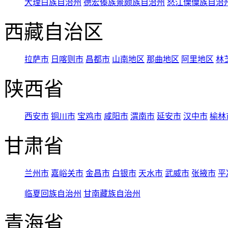
大理白族自治州
德宏傣族景颇族自治州
怒江傈僳族自治
西藏自治区
拉萨市
日喀则市
昌都市
山南地区
那曲地区
阿里地区
林
陕西省
西安市
铜川市
宝鸡市
咸阳市
渭南市
延安市
汉中市
榆林
甘肃省
兰州市
嘉峪关市
金昌市
白银市
天水市
武威市
张掖市
平
临夏回族自治州
甘南藏族自治州
青海省