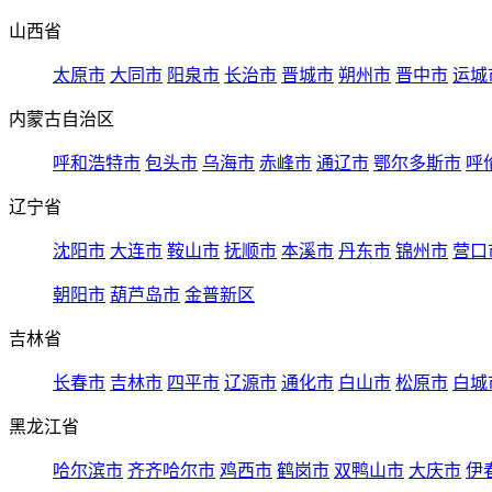
山西省
太原市
大同市
阳泉市
长治市
晋城市
朔州市
晋中市
运城
内蒙古自治区
呼和浩特市
包头市
乌海市
赤峰市
通辽市
鄂尔多斯市
呼
辽宁省
沈阳市
大连市
鞍山市
抚顺市
本溪市
丹东市
锦州市
营口
朝阳市
葫芦岛市
金普新区
吉林省
长春市
吉林市
四平市
辽源市
通化市
白山市
松原市
白城
黑龙江省
哈尔滨市
齐齐哈尔市
鸡西市
鹤岗市
双鸭山市
大庆市
伊