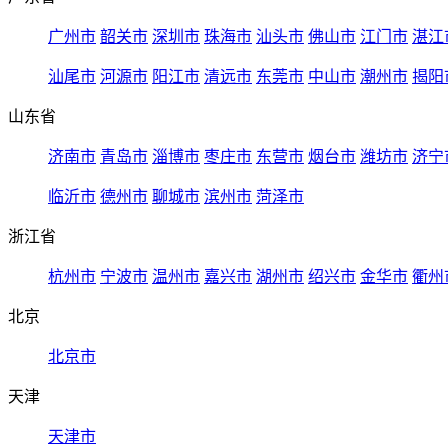
广州市
韶关市
深圳市
珠海市
汕头市
佛山市
江门市
湛江
汕尾市
河源市
阳江市
清远市
东莞市
中山市
潮州市
揭阳
山东省
济南市
青岛市
淄博市
枣庄市
东营市
烟台市
潍坊市
济宁
临沂市
德州市
聊城市
滨州市
菏泽市
浙江省
杭州市
宁波市
温州市
嘉兴市
湖州市
绍兴市
金华市
衢州
北京
北京市
天津
天津市