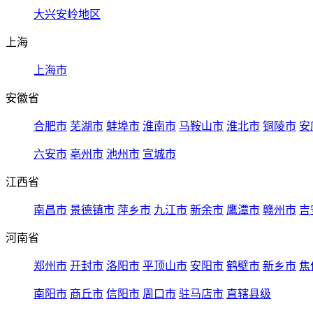
大兴安岭地区
上海
上海市
安徽省
合肥市
芜湖市
蚌埠市
淮南市
马鞍山市
淮北市
铜陵市
安
六安市
亳州市
池州市
宣城市
江西省
南昌市
景德镇市
萍乡市
九江市
新余市
鹰潭市
赣州市
吉
河南省
郑州市
开封市
洛阳市
平顶山市
安阳市
鹤壁市
新乡市
焦
南阳市
商丘市
信阳市
周口市
驻马店市
直辖县级